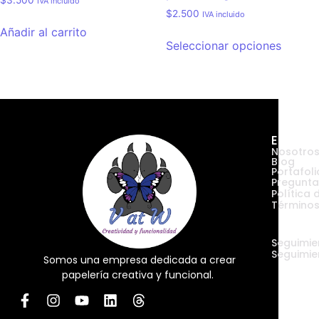
IVA incluido
$
2.500
IVA incluido
Añadir al carrito
Seleccionar opciones
Empres
Nosotro
Blog
Portafoli
Pregunta
Política 
Términos
Envíos
Seguimie
Seguimie
Somos una empresa dedicada a crear
papelería creativa y funcional.