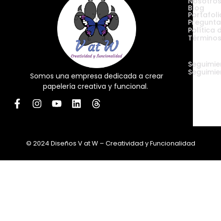
Nosotro
Blog
Portafoli
Pregunta
Política 
Términos
Envíos
Seguimie
Seguimie
Somos una empresa dedicada a crear
papelería creativa y funcional.
© 2024 Diseños V at W – Creatividad y Funcionalidad