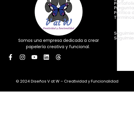
Portafoli
Pregunta
Política 
Términos
Envíos
Seguimie
Seguimie
Somos una empresa dedicada a crear
papelería creativa y funcional.
© 2024 Diseños V at W – Creatividad y Funcionalidad