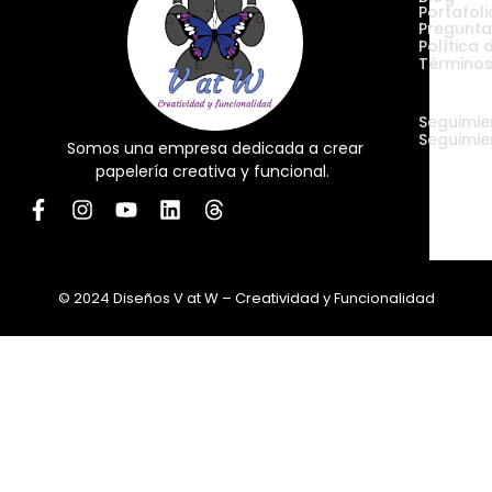
Portafoli
Pregunta
Política 
Términos
Envíos
Seguimie
Seguimie
Somos una empresa dedicada a crear
papelería creativa y funcional.
© 2024 Diseños V at W – Creatividad y Funcionalidad