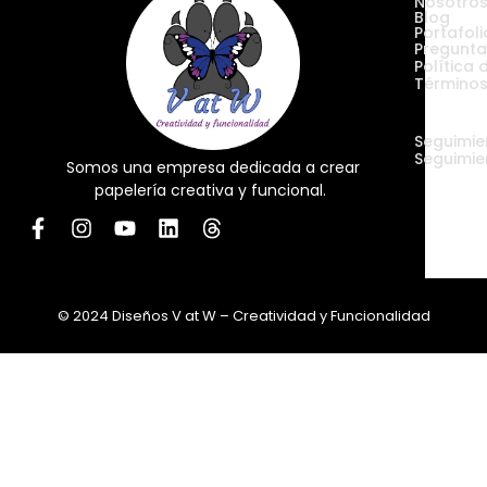
Nosotro
Blog
Portafoli
Pregunta
Política 
Términos
Envíos
Seguimie
Seguimie
Somos una empresa dedicada a crear
papelería creativa y funcional.
© 2024 Diseños V at W – Creatividad y Funcionalidad