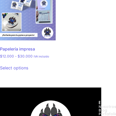
Papelería impresa
$
12.000
-
$
30.000
IVA incluido
Select options
Empres
Nosotro
Blog
Portafoli