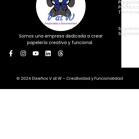
Pregunta
Política 
Términos
Envíos
Seguimie
Seguimie
Somos una empresa dedicada a crear
papelería creativa y funcional.
© 2024 Diseños V at W – Creatividad y Funcionalidad