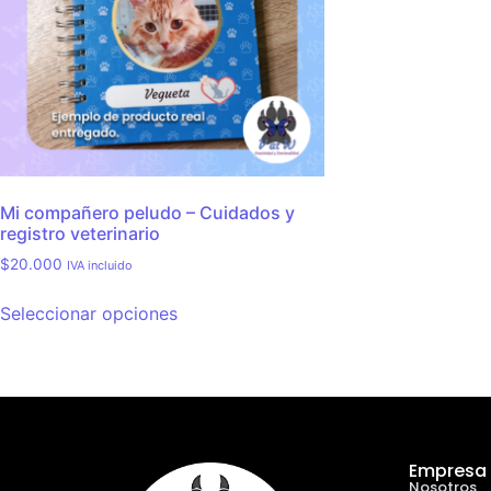
Mi compañero peludo – Cuidados y
registro veterinario
$
20.000
IVA incluido
Seleccionar opciones
Empresa
Nosotros