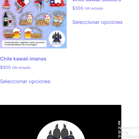
$
300
IVA incluido
Seleccionar opciones
Chile kawaii imanes
$
500
IVA incluido
Seleccionar opciones
Empres
Nosotro
Blog
Portafoli