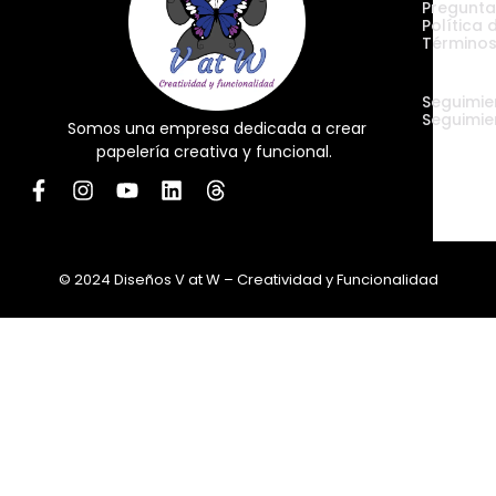
Pregunta
Política 
Términos
Envíos
Seguimie
Seguimie
Somos una empresa dedicada a crear
papelería creativa y funcional.
© 2024 Diseños V at W – Creatividad y Funcionalidad