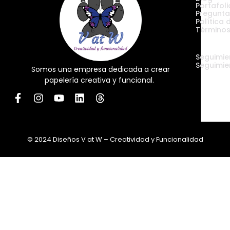
Portafoli
Pregunta
Política 
Términos
Envíos
Seguimie
Seguimie
Somos una empresa dedicada a crear
papelería creativa y funcional.
© 2024 Diseños V at W – Creatividad y Funcionalidad