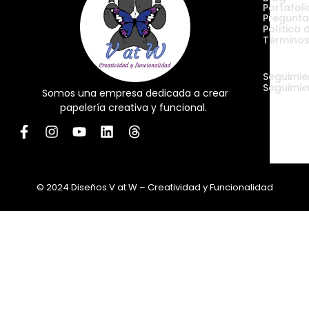
Portafoli
Pregunta
Política 
Términos
Envíos
Seguimie
Seguimie
Somos una empresa dedicada a crear
papelería creativa y funcional.
© 2024 Diseños V at W – Creatividad y Funcionalidad