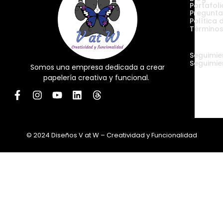
Portafoli
Pregunta
Política 
Términos
Envíos
Seguimie
Seguimie
Somos una empresa dedicada a crear
papelería creativa y funcional.
© 2024 Diseños V at W – Creatividad y Funcionalidad