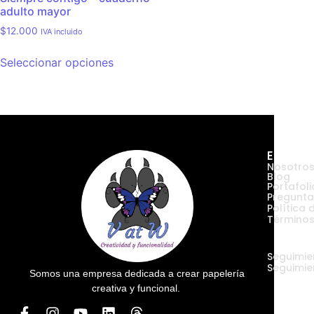
adulto mayor
$
12.000
IVA incluido
Seleccionar opciones
Empres
Nosotro
Blog
Portafoli
Pregunta
Política 
Términos
Envíos
Seguimie
Seguimie
Somos una empresa dedicada a crear papelería
creativa y funcional.