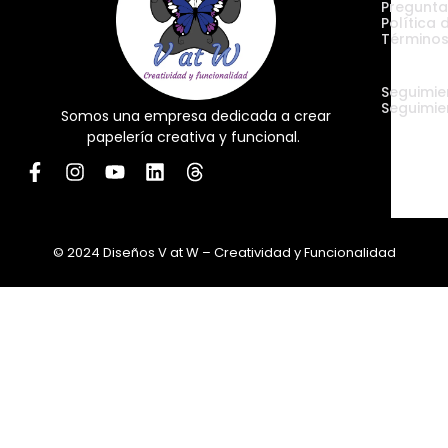
Pregunta
Política 
Términos
Envíos
Seguimie
Seguimie
Somos una empresa dedicada a crear
papelería creativa y funcional.
© 2024 Diseños V at W – Creatividad y Funcionalidad