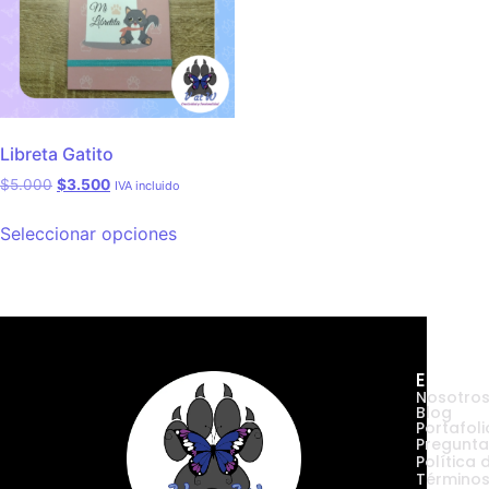
Libreta Gatito
$
5.000
$
3.500
IVA incluido
Seleccionar opciones
Empres
Nosotro
Blog
Portafoli
Pregunta
Política 
Términos