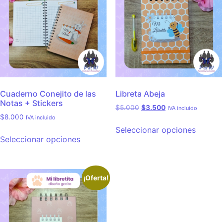
Cuaderno Conejito de las
Libreta Abeja
Notas + Stickers
$
5.000
$
3.500
IVA incluido
$
8.000
IVA incluido
Seleccionar opciones
Seleccionar opciones
¡Oferta!