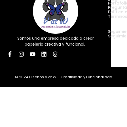
Portafoli
Pregunta
Política 
Términos
Envíos
Seguimie
Seguimie
Somos una empresa dedicada a crear
papelería creativa y funcional.
© 2024 Diseños V at W – Creatividad y Funcionalidad