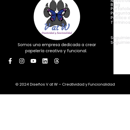
Nosotro
Blog
Portafoli
Pregunta
Política 
Términos
Envíos
Seguimie
Seguimie
Somos una empresa dedicada a crear
papelería creativa y funcional.
© 2024 Diseños V at W – Creatividad y Funcionalidad