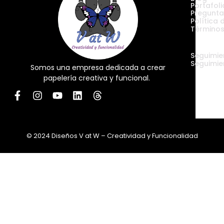
Portafoli
Pregunta
Política 
Términos
Envíos
Seguimie
Seguimie
Somos una empresa dedicada a crear
papelería creativa y funcional.
© 2024 Diseños V at W – Creatividad y Funcionalidad