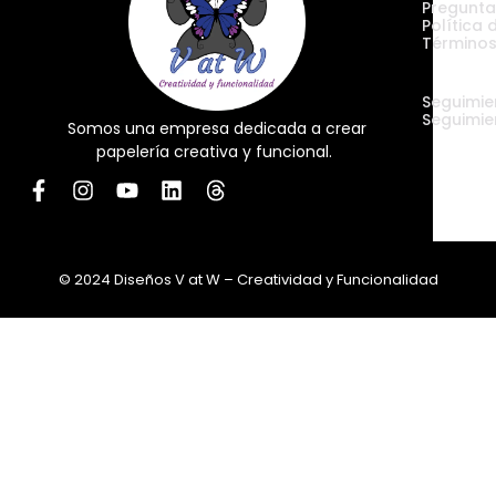
Pregunta
Política 
Términos
Envíos
Seguimie
Seguimie
Somos una empresa dedicada a crear
papelería creativa y funcional.
© 2024 Diseños V at W – Creatividad y Funcionalidad