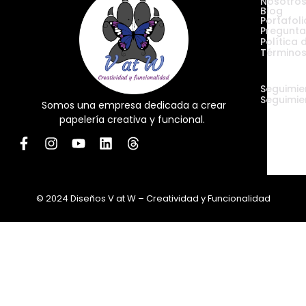
Nosotro
Blog
Portafoli
Pregunta
Política 
Términos
Envíos
Seguimie
Seguimie
Somos una empresa dedicada a crear
papelería creativa y funcional.
© 2024 Diseños V at W – Creatividad y Funcionalidad