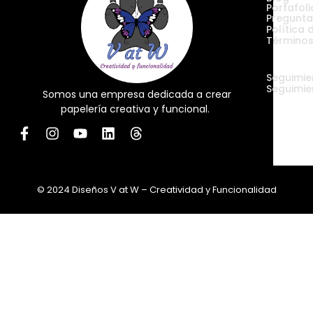
Portafoli
Pregunta
Política 
Términos
Envíos
Seguimie
Seguimie
Somos una empresa dedicada a crear
papelería creativa y funcional.
© 2024 Diseños V at W – Creatividad y Funcionalidad