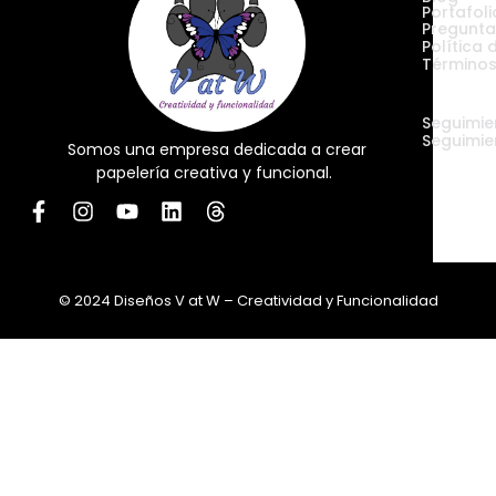
Portafoli
Pregunta
Política 
Términos
Envíos
Seguimie
Seguimie
Somos una empresa dedicada a crear
papelería creativa y funcional.
© 2024 Diseños V at W – Creatividad y Funcionalidad