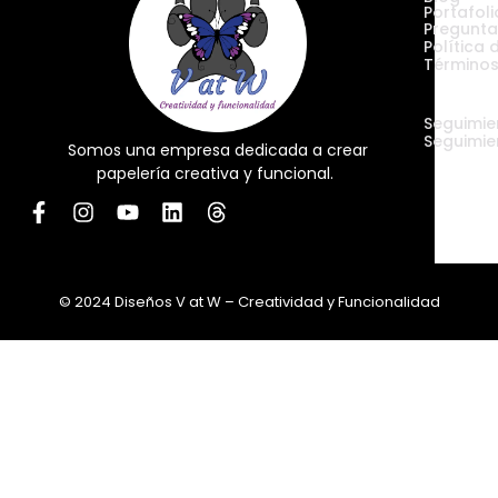
Portafoli
Pregunta
Política 
Términos
Envíos
Seguimie
Seguimie
Somos una empresa dedicada a crear
papelería creativa y funcional.
© 2024 Diseños V at W – Creatividad y Funcionalidad