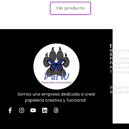
Empres
Nosotro
Blog
Portafoli
Pregunta
Política 
Términos
Envíos
Seguimie
Seguimie
Somos una empresa dedicada a crear
papelería creativa y funcional.