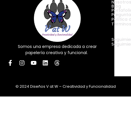
Nosotro
Blog
Portafoli
Pregunta
Política 
Términos
Envíos
Seguimie
Seguimie
Somos una empresa dedicada a crear
papelería creativa y funcional.
© 2024 Diseños V at W – Creatividad y Funcionalidad