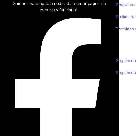
Somos una empresa dedicada a crear papelería
Preguntas
creativa y funcional.
Política d
Términos 
Envíos
Seguimien
Seguimien