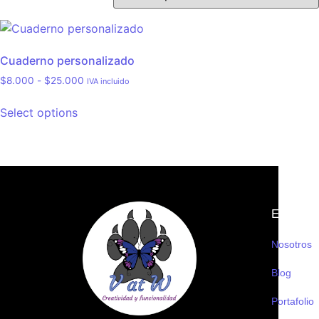
Cuaderno personalizado
$
8.000
-
$
25.000
IVA incluido
Select options
Empresa
Nosotros
Blog
Portafolio