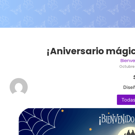
¡Aniversario mági
Bienv
Octubre 
Dise
Todas