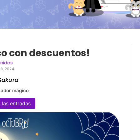
co con descuentos!
enidos
8, 2024
Sakura
ñador mágico
 las entradas