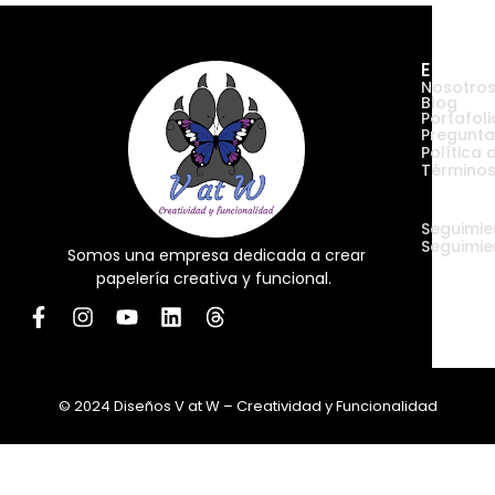
Empres
Nosotro
Blog
Portafoli
Pregunta
Política 
Términos
Envíos
Seguimie
Seguimie
Somos una empresa dedicada a crear
papelería creativa y funcional.
© 2024 Diseños V at W – Creatividad y Funcionalidad