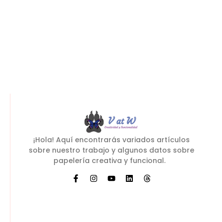
~
octubre 21, 2024
By
Nuriko
Por lo que, nosotros nos dedicamos a la
encuadernación personalizada porque disfrutamos
crear cuadernos personalizados que cumplan las
expectativas de nuestros clientes,...
Leer más
¡Hola! Aquí encontrarás variados artículos
sobre nuestro trabajo y algunos datos sobre
papelería creativa y funcional.