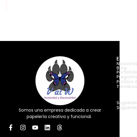
Empres
Nosotro
Blog
Portafoli
Pregunta
Política 
Términos
Envíos
Seguimie
Seguimie
Somos una empresa dedicada a crear
papelería creativa y funcional.