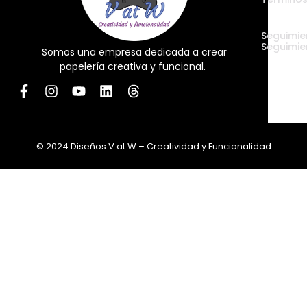
Envíos
Seguimie
Seguimie
Somos una empresa dedicada a crear
papelería creativa y funcional.
© 2024 Diseños V at W – Creatividad y Funcionalidad